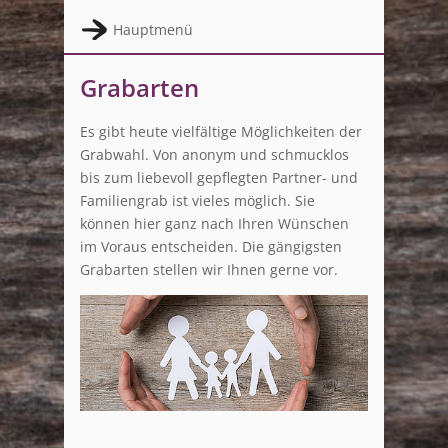
Hauptmenü
FÜRSORGE
Grabarten
FÜR MEIN LEBEN
Es gibt heute vielfältige Möglichkeiten der
FÜR MEINEN TODESFALL
Grabwahl. Von anonym und schmucklos
bis zum liebevoll gepflegten Partner- und
FÜR MEINE BESTATTUNG
Familiengrab ist vieles möglich. Sie
können hier ganz nach Ihren Wünschen
Bestattungsarten
im Voraus entscheiden. Die gängigsten
Grabarten
Grabarten stellen wir Ihnen gerne vor.
Anonymes Grabfeld
Baumbestattung
Rasengrab
Reihengrab